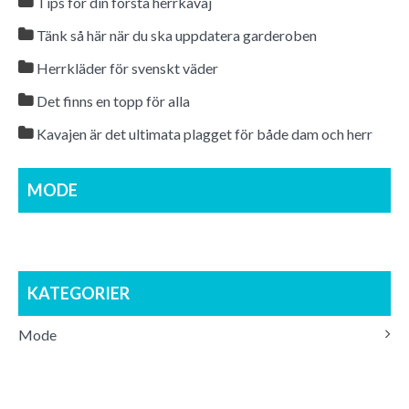
a
Tips för din första herrkavaj
v
Tänk så här när du ska uppdatera garderoben
i
Herrkläder för svenskt väder
g
Det finns en topp för alla
e
Kavajen är det ultimata plagget för både dam och herr
r
MODE
i
n
g
KATEGORIER
Mode