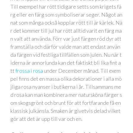
Till exempel har rött tidigare setts som krigets fä
rg eller en färg som symboliserar seger. Något an
nat som många också kopplar rött till är kärlek. Nä
r det kommer till jul har rött alltid varit en färg ma
n valt att använda. Förr var just färgen röd dyr att
framställa och därför valde man att endast använ
da färgen vid festliga tillfällen som julen. Nu när t
iderna är annorlunda kan det faktiskt bli lika fint a
tt
frossa i rosa
under December månad. Till exem
pel finns det en massa olika dekorationer i alla mö
jliga rosa nyanser i butikerna i år. Tillsammans me
d rosa kan man kombinera mer natursköna färger s
om skogsgrönt och brunt för att fortfarande få en
klassisk julkänsla. Smaken är givetvis delad vilket
gör att det är upp till var och en.