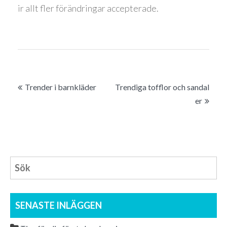
ir allt fler förändringar accepterade.
I
Trender i barnkläder
Trendiga tofflor och sandal
er
n
l
ä
g
g
s
SENASTE INLÄGGEN
n