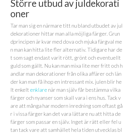
Större utbud av juldekorati
oner
Tar man sig en närmare titt nu bland utbudet av jul
dekorationer hittar man alla möjliga färger. Grun
dprincipen är kvar med dova och mjuka färgval me
n man kan hitta lite fler alternativ. Tidigare har de
t som sagt endast varit rött, grönt och eventuellt
guld som gällt. Nu kan man mixa lite mer fritt och h
andlar man dekorationer från olika affärer och län
der kan man få ihop en intressant mix. julen blir he
lt enkelt
enklare
när man själv får bestämma vilka
färger och nyanser som skall vara i ens hus. Tack v
are att många har modern inredning som oftast gå
r i vissa färger kan det vara lättare nu att hitta de
färger som passar en själv. Inget är rätt eller fel u
tan tack vare att samhället hela tiden utvecklas bl