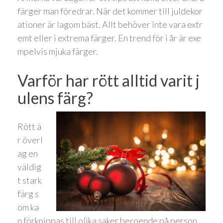
färger man föredrar. När det kommer till juldekor
ationer är lagom bäst. Allt behöver inte vara extr
emt eller i extrema färger. En trend för i år är exe
mpelvis mjuka färger.
Varför har rött alltid varit j
ulens färg?
Rött ä
r överl
ag en
väldig
t stark
färg s
om ka
n förknippas till olika saker beroende på person.