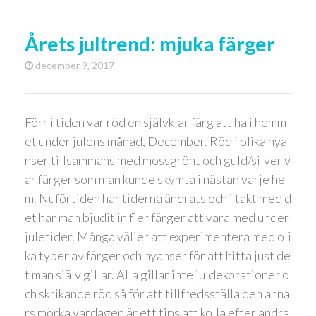
Årets jultrend: mjuka färger
december 9, 2017
Förr i tiden var röd en självklar färg att ha i hemm
et under julens månad, December. Röd i olika nya
nser tillsammans med mossgrönt och guld/silver v
ar färger som man kunde skymta i nästan varje he
m. Nuförtiden har tiderna ändrats och i takt med d
et har man bjudit in fler färger att vara med under
juletider. Många väljer att experimentera med oli
ka typer av färger och nyanser för att hitta just de
t man själv gillar. Alla gillar inte juldekorationer o
ch skrikande röd så för att tillfredsställa den anna
rs mörka vardagen är ett tips att kolla efter andra